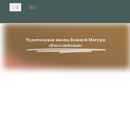
Оберіть свою мову
UK
RU
Чудотворная икона Божией Матери
«Боголюбская»