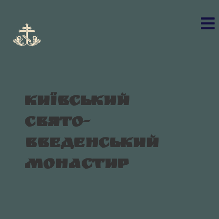
Київський
Свято-
Введенський
монастир