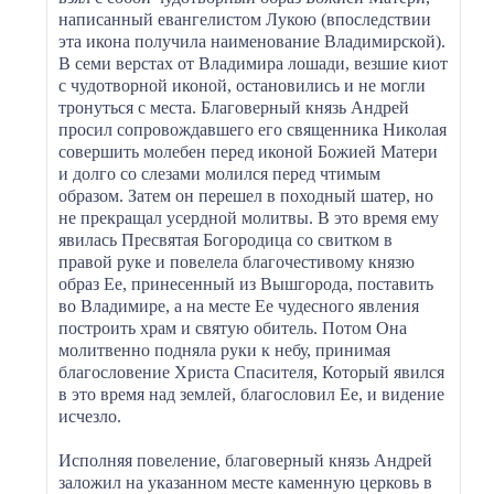
написанный евангелистом Лукою (впоследствии
эта икона получила наименование Владимирской).
В семи верстах от Владимира лошади, везшие киот
с чудотворной иконой, остановились и не могли
тронуться с места. Благоверный князь Андрей
просил сопровождавшего его священника Николая
совершить молебен перед иконой Божией Матери
и долго со слезами молился перед чтимым
образом. Затем он перешел в походный шатер, но
не прекращал усердной молитвы. В это время ему
явилась Пресвятая Богородица со свитком в
правой руке и повелела благочестивому князю
образ Ее, принесенный из Вышгорода, поставить
во Владимире, а на месте Ее чудесного явления
построить храм и святую обитель. Потом Она
молитвенно подняла руки к небу, принимая
благословение Христа Спасителя, Который явился
в это время над землей, благословил Ее, и видение
исчезло.
Исполняя повеление, благоверный князь Андрей
заложил на указанном месте каменную церковь в