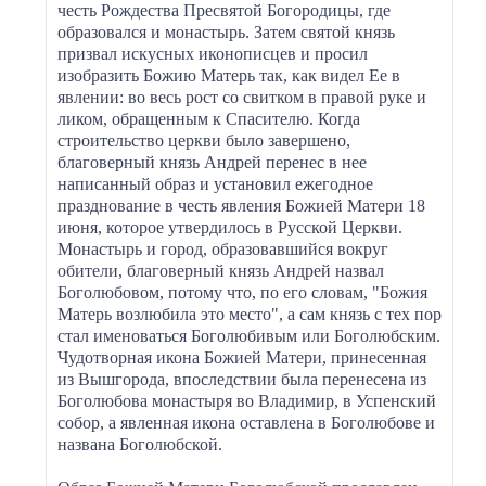
честь Рождества Пресвятой Богородицы, где
образовался и монастырь. Затем святой князь
призвал искусных иконописцев и просил
изобразить Божию Матерь так, как видел Ее в
явлении: во весь рост со свитком в правой руке и
ликом, обращенным к Спасителю. Когда
строительство церкви было завершено,
благоверный князь Андрей перенес в нее
написанный образ и установил ежегодное
празднование в честь явления Божией Матери 18
июня, которое утвердилось в Русской Церкви.
Монастырь и город, образовавшийся вокруг
обители, благоверный князь Андрей назвал
Боголюбовом, потому что, по его словам, "Божия
Матерь возлюбила это место", а сам князь с тех пор
стал именоваться Боголюбивым или Боголюбским.
Чудотворная икона Божией Матери, принесенная
из Вышгорода, впоследствии была перенесена из
Боголюбова монастыря во Владимир, в Успенский
собор, а явленная икона оставлена в Боголюбове и
названа Боголюбской.