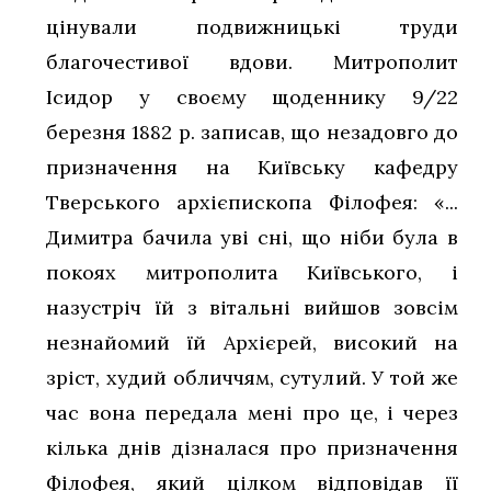
цінували подвижницькі труди
благочестивої вдови. Митрополит
Ісидор у своєму щоденнику 9/22
березня 1882 р. записав, що незадовго до
призначення на Київську кафедру
Тверського архієпископа Філофея: «...
Димитра бачила уві сні, що ніби була в
покоях митрополита Київського, і
назустріч їй з вітальні вийшов зовсім
незнайомий їй Архієрей, високий на
зріст, худий обличчям, сутулий. У той же
час вона передала мені про це, і через
кілька днів дізналася про призначення
Філофея, який цілком відповідав її