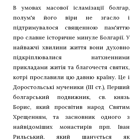
В умовах масової ісламізації болгар,
полум'я його віри не згасло і
підтримувалося священною пам'яттю
про славне історичне минуле Болгарії. У
найважчі хвилини життя вони духовно
підкріплювалися натхненними
прикладами житія та благочестя святих,
котрі прославили цю давню країну. Це і
Доростольські мученики (III ст.), Перший
болгарський подвижник, св. князь
Борис, який просвітив народ Святим
Хрещенням, та засновник одного з
найвідоміших монастирів прп. Іван
Рильський, який шанується як