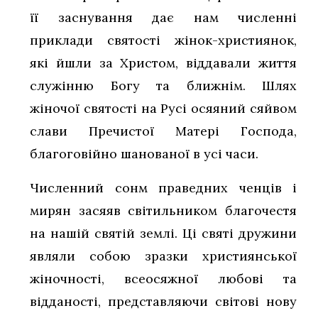
її заснування дає нам численні
приклади святості жінок-християнок,
які йшли за Христом, віддавали життя
служінню Богу та ближнім. Шлях
жіночої святості на Русі осяяний сяйвом
слави Пречистої Матері Господа,
благоговійно шанованої в усі часи.
Численний сонм праведних ченців і
мирян засяяв світильником благочестя
на нашій святій землі. Ці святі дружини
являли собою зразки християнської
жіночності, всеосяжної любові та
відданості, представляючи світові нову