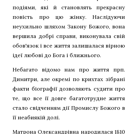
подіями, які й становлять прекрасну
повість про цю жінку. Наслідуючи
неухильно шляхом Закону Божого, вона
вершила добрі справи, виконувала свій
обов'язок і все життя залишалася вірною
ідеї любові до Бога і ближнього.
Небагато відомо нам про життя прп.
Димитри, але окремі по крихтах зібрані
факти біографії дозволяють судити про
те, що все її довге багатотрудне життя
стало свідченням дії Промислу Божого в
її неабиякій долі.
Матрона Олександрівна народилася 1810