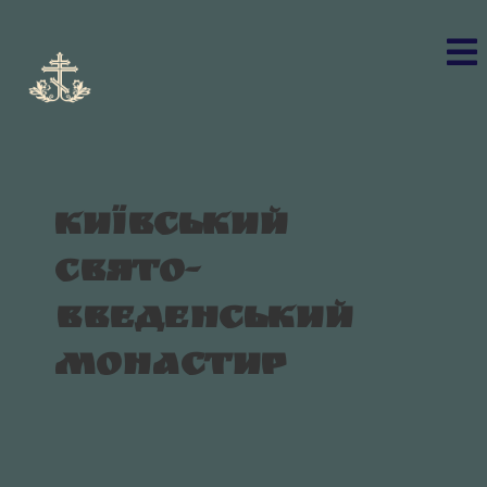
Київський
Свято-
Введенський
монастир