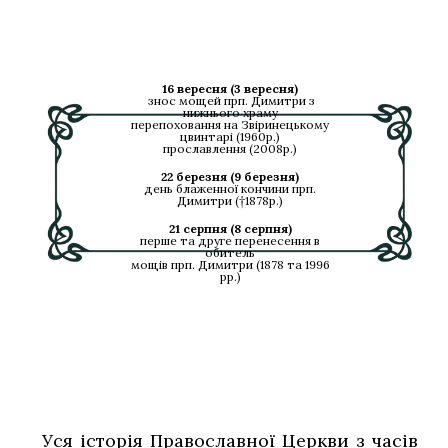
16 вересня (3 вересня)
знос мощей прп. Димитри з
нижнього храму
перепоховання на Звіринецькому
цвинтарі (1960р.)
прославлення (2008р.)
22 березня (9 березня)
день блаженної кончини прп.
Димитри (†1878р.)
21 серпня (8 серпня)
перше та друге перенесення в
обитель
мощів прп. Димитри (1878 та 1996
рр.)
Уся історія Православної Церкви з часів