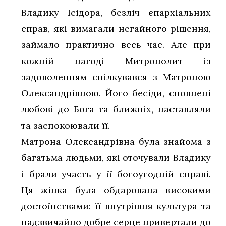
Владику Ісідора, безліч єпархіальних
справ, які вимагали негайного рішення,
займало практично весь час. Але при
кожній нагоді Митрополит із
задоволенням спілкувався з Матроною
Олександрівною. Його бесіди, сповнені
любові до Бога та ближніх, наставляли
та заспокоювали її.
Матрона Олександрівна була знайома з
багатьма людьми, які оточували Владику
і брали участь у її богоугодній справі.
Ця жінка була обдарована високими
достоїнствами: її внутрішня культура та
надзвичайно добре серце привертали до