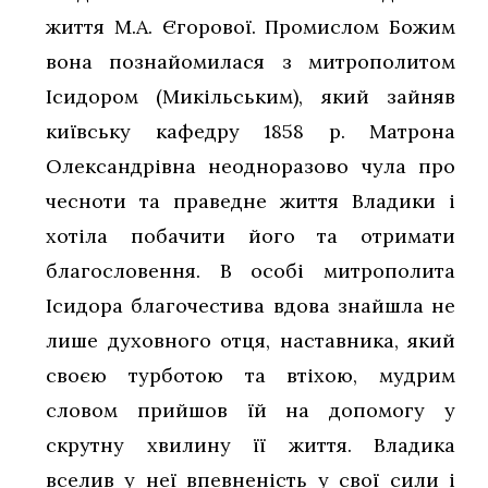
життя М.А. Єгорової. Промислом Божим
вона познайомилася з митрополитом
Ісидором (Микільським), який зайняв
київську кафедру 1858 р. Матрона
Олександрівна неодноразово чула про
чесноти та праведне життя Владики і
хотіла побачити його та отримати
благословення. В особі митрополита
Ісидора благочестива вдова знайшла не
лише духовного отця, наставника, який
своєю турботою та втіхою, мудрим
словом прийшов їй на допомогу у
скрутну хвилину її життя. Владика
вселив у неї впевненість у свої сили і