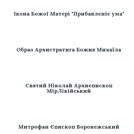
Ікона Божої Матері "Прибавлєніє ума"
Образ Архистратига Божия Михаїла
Святий Ніколай Архиєпископ
МірЛікійський
Митрофан Єпископ Воронежський