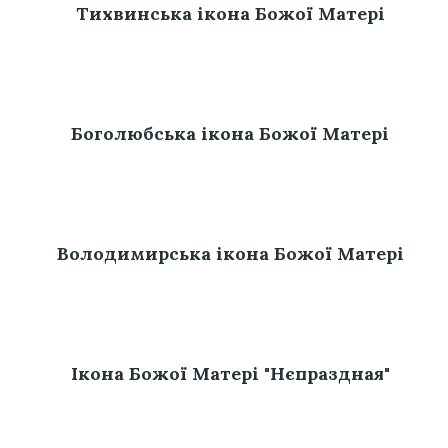
Тихвинська ікона Божої Матері
Боголюбська ікона Божої Матері
Володимирська ікона Божої Матері
Ікона Божої Матері "Нєпраздная"