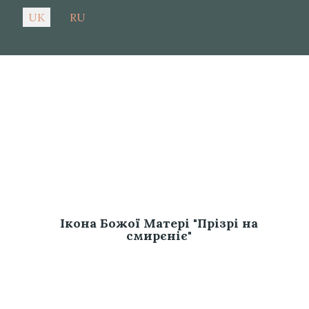
Оберіть свою мову
UK
RU
Святині монастиря
Ікона Божої Матері "Прізрі на
смирєніє"