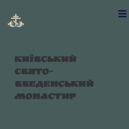
Київський
Свято-
Введенський
монастир